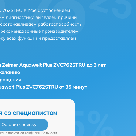
VC762STRU в Уфе с устранением
м диагностику, выявляем причины
восстанавливаем работоспособность
и рекомендованные производителем
рку всех функций и предоставляем
 Zelmer Aquawelt Plus ZVC762STRU до 3 лет
 желанию
бращения
uawelt Plus ZVC762STRU от 35 минут
я со специалистом
Оставить заявку
есь c
политикой конфиденциальности