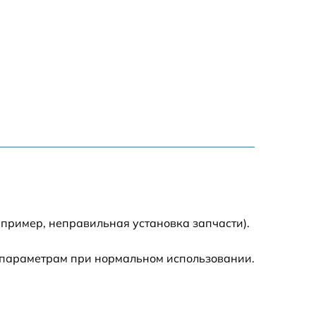
1200 р
1000 р
1400 р
1600 р
500 р
пример, неправильная установка запчасти).
1000 р
 параметрам при нормальном использовании.
1500 р
1600 р