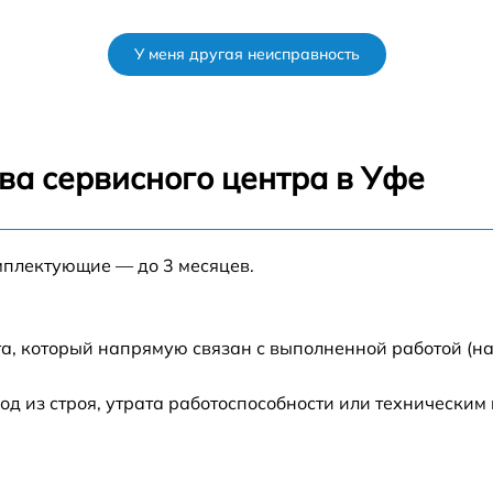
от 60 мин
У меня другая неисправность
от 60 мин
от 60 мин
ва сервисного центра в Уфе
от 60 мин
мплектующие — до 3 месяцев.
t
от 60 мин
s
а, который напрямую связан с выполненной работой (на
от 60 мин
 из строя, утрата работоспособности или техническим
от 60 мин
от 60 мин